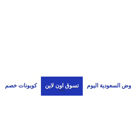
ض السعودية اليوم
تسوق اون لاين
كوبونات خصم