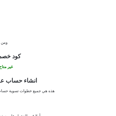
ومن ث
كود خصم 
غير متاح
انشاء حساب علي asem gate
هذه هي جميع خطوات تسوية حساب ع
أولا قم بالدخول علي صف