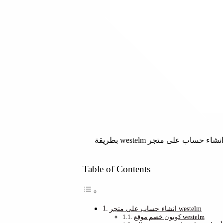
إذا أردت معرفة كل ماهو جديد عن عروض وست إلم عليك إذا أمتلاك حساب على الموقع ومن خلال هذا المقال سوف نوضح لك خطوات انشاء حساب على متجر westelm بطريقة
Table of Contents
انشاء حساب على متجر westelm
كوبون خصم موقع westelm