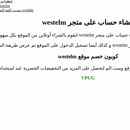
خطوات أ
كيفية تسجيل الدخول على متج
نسيت كلمة السر في تسجيل الدخول على westelm
شاء حساب على متجر westelm
هولة بدون مواجة أي صعوبات في الطلب.
قع.
كوبون خصم موقع westelm
ع وست الم لتحصل على المزيد من التخفيضات الحصرية عند استخدام رم
VPUG