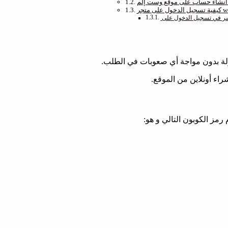
نشاء حساب على موقع وست إلم
ر westelm
ز الكوبون التالي و هو: