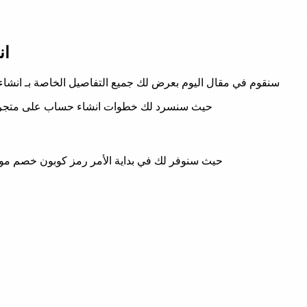
ان
سنقوم في مقال اليوم بعرض لك جميع التفاصيل الخاصة بـ انشاء حساب على متجر westelm لتقوم بالشراء أونلاين من الموقع بكل س
حيث سنسرد لك خطوات انشاء حساب على متجر westelm و كذلك أيضا تسجيل الدخول على الموقع ثم عرض طريقة الشراء أونلاين من المو
حيث سنوفر لك في بداية الأمر رمز كوبون خصم موق