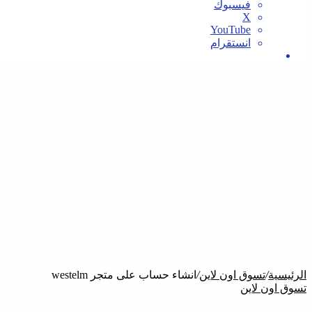
فيسبوك
‫X
‫YouTube
انستقرام
بحث
عن
الرئيسية
/
تسوق اون لاين
/
انشاء حساب على متجر westelm
تسوق اون لاين