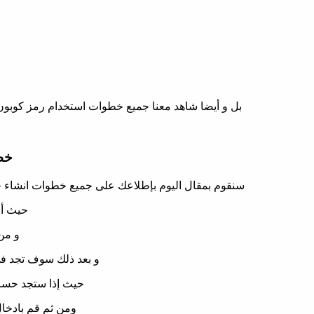
بل و أيضا شاهد معنا جميع خطوات استخدام رمز كوبون 
خط
سنقوم بمقال اليوم بإطلاعك على جميع خطوات انشاء حساب على متجر westelm خطوة بخطوة على الموقع ، حيث سن
حيث أو
و من
و بعد ذلك سوف تجد فى
حيث إذا ستجد حساب
ومن ثم قم بادخال 