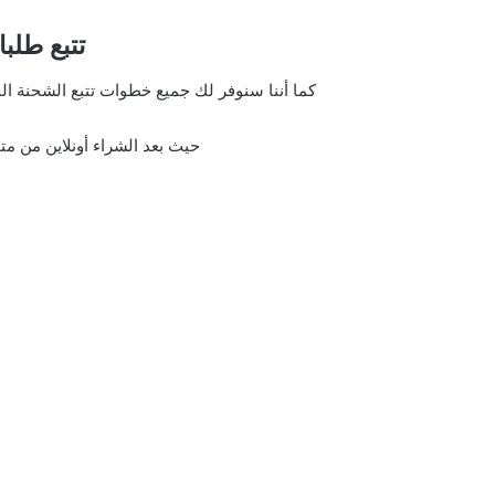
تتبع طلبات 
كما أننا سنوفر لك جميع خطوات تتبع الشحنة ا
حيث بعد الشراء أونلاين من متجر Shelv سيصلك رسالة لتأكيد ا