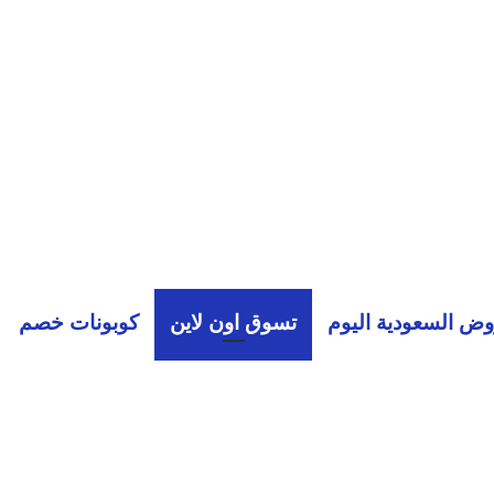
ض السعودية اليوم
تسوق اون لاين
كوبونات خصم