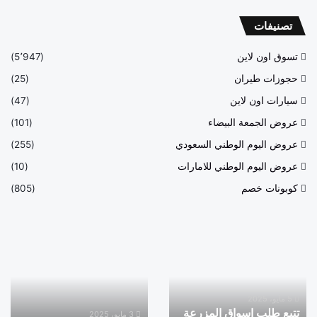
تصنيفات
تسوق اون لاين
(5٬947)
حجوزات طيران
(25)
سيارات اون لاين
(47)
عروض الجمعة البيضاء
(101)
عروض اليوم الوطني السعودي
(255)
عروض اليوم الوطني للامارات
(10)
كوبونات خصم
(805)
تتبع
رقم
طلب
التواصل
اسواق
مع
المزرعة
شي
من
ان
5 مايو، 2025
تتبع طلب اسواق المزرعة
خلال
واتساب
3 مايو، 2025