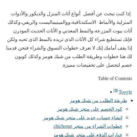
إذا كنت تبحث عن أفضل أنواع أثاث المنزل والديكور والأدوات
المنزلية والأنماط الاسكندنافية،ووالمينيماليست والريفي،وكذلك
أثاث بيوت المزرعة،والنمط المعدني و الأثاث الحديث المودرن
فإنك تستطيع شراء كل الأثاث الذى تريده بالنمط الذى تحبه ولكن
إذا يقف أمامك إنك لا تعرف خطوات التسوق والشراء فنحن قدمنا
لك هنا خطوات وطريقة الطلب من شيك هومز وكذلك كوبون
خصم لتحصل على تخفيضات مميزة.
Table of Contents
Toggle
طريقة الطلب من شيك هومز
كود الخصم على متجر شيك هومز
إنشاء حساب جديد على متجر شيك هومز
خطوات الشراء من متجر chichomz
خيارات الدفع على متجر شيك هومز