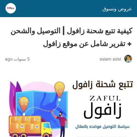
عروض وتسوق
كيفية تتبع شحنة زافول | التوصيل والشحن
+ تقرير شامل عن موقع زافول
eslam adel
5 سنوات ago