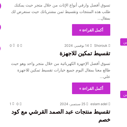
تسوق أفضل وارقي أنواع الإثاث من خلال متجر حيث يمكنك
طلب هذه المنتجات وتقسيط ثمن مشترياتك حيث سنعرض لك
بمقال…
أكمل القراءة »
ين
Shorouk
14 نوفمبر، 2024
0
0
تقسيط تمكين للاجهزة
تسوق أفضل الإجهزة الكهربائية من خلال متجر واحد وهو حيث
طالع معنا بمقال اليوم جميع خيارات تقسيط تمكين للاجهزة
علي…
أكمل القراءة »
ين
eslam adel
25 سبتمبر، 2024
0
1
تقسيط منتجات عبد الصمد القرشي مع كود
خصم