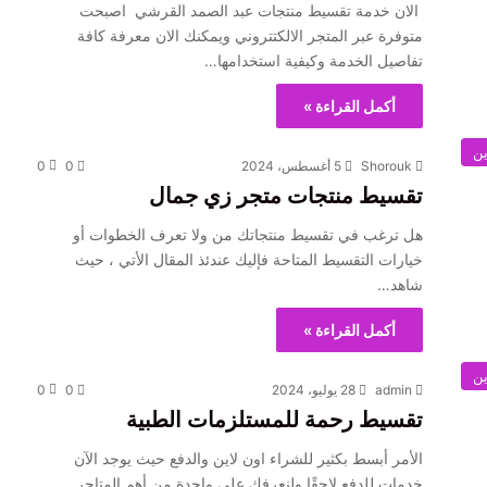
الان خدمة تقسيط منتجات عبد الصمد القرشي اصبحت
متوفرة عبر المتجر الالكتتروني ويمكنك الان معرفة كافة
تفاصيل الخدمة وكيفية استخدامها…
أكمل القراءة »
ين
Shorouk
5 أغسطس، 2024
0
0
تقسيط منتجات متجر زي جمال
هل ترغب في تقسيط منتجاتك من ولا تعرف الخطوات أو
خيارات التقسيط المتاحة فإليك عندئذ المقال الأتي ، حيث
شاهد…
أكمل القراءة »
ين
admin
28 يوليو، 2024
0
0
تقسيط رحمة للمستلزمات الطبية
الأمر أبسط بكثير للشراء اون لاين والدفع حيث يوجد الآن
خدمات للدفع لاحقًا ولنعرفك على واحدة من أهم المتاجر