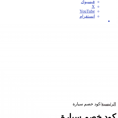
فيسبوك
‫X
‫YouTube
انستقرام
بحث
عن
الرئيسية
/
كود خصم سيارة
كود خصم سيارة