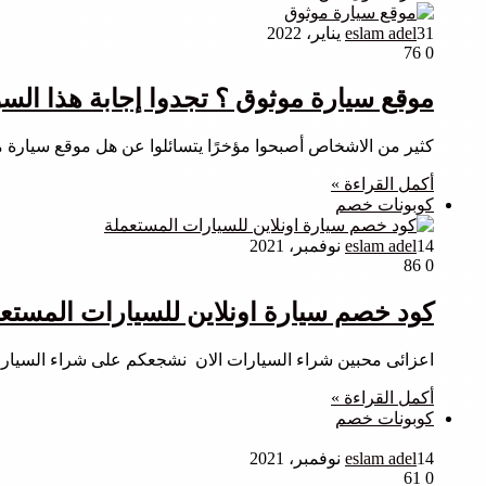
31 يناير، 2022
eslam adel
76
0
موقع سيارة موثوق ؟ تجدوا إجابة هذا السؤ
كثير من الاشخاص أصبحوا مؤخرًا يتسائلوا عن هل موقع سيارة م
أكمل القراءة »
كوبونات خصم
14 نوفمبر، 2021
eslam adel
86
0
كود خصم سيارة اونلاين للسيارات المستع
اعزائى محبين شراء السيارات الان نشجعكم على شراء السيارا
أكمل القراءة »
كوبونات خصم
14 نوفمبر، 2021
eslam adel
61
0