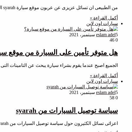
من الطبيعى ان تسائل عزيزى عن عربون موقع سيارة syarah الذى يطلب منك الموقع ان تقوم بدفعه حتى يتم حجز…
أكمل القراءة »
سيارات اون لاين
5 سبتمبر، 2021
eslam adel
46
0
هل متوفر تأمين على السيارة من موقع سي
الجميع اصبح عندما يقوم بشراء سيارة يبحث عن التامينات التى 
أكمل القراءة »
سيارات اون لاين
5 سبتمبر، 2021
eslam adel
58
0
سياسة توصيل السيارات من syarah
اعزائى تسائل الكثيرون حول سياسة توصيل السيارات من syarah التى تطبق عند طلب سيارة من الموقع لذلك اليوم فضلنا ان…