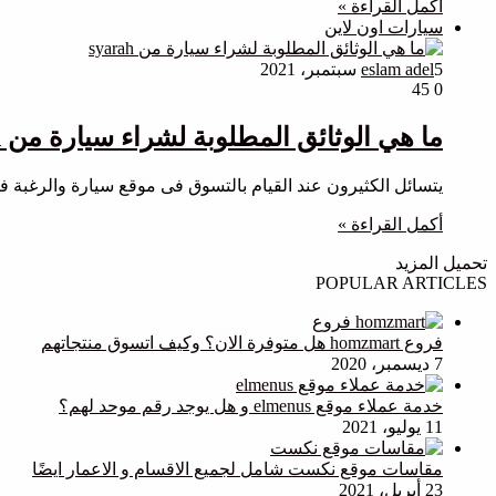
أكمل القراءة »
سيارات اون لاين
5 سبتمبر، 2021
eslam adel
45
0
ما هي الوثائق المطلوبة لشراء سيارة من syarah ؟
يتسائل الكثيرون عند القيام بالتسوق فى موقع سيارة والرغبة فى ا
أكمل القراءة »
تحميل المزيد
POPULAR ARTICLES
فروع homzmart هل متوفرة الان؟ وكيف اتسوق منتجاتهم
7 ديسمبر، 2020
خدمة عملاء موقع elmenus و هل يوجد رقم موحد لهم؟
11 يوليو، 2021
مقاسات موقع نكست شامل لجميع الاقسام و الاعمار ايضًا
23 أبريل، 2021