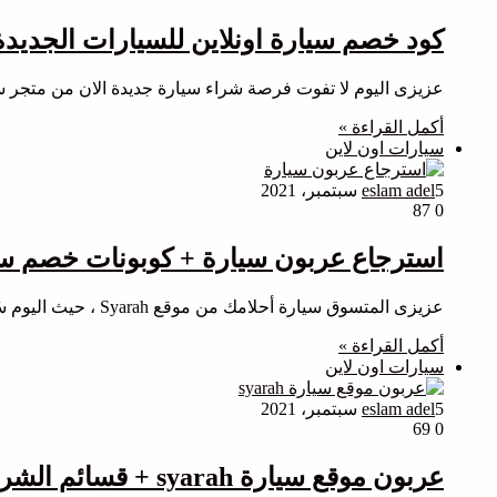
كود خصم سيارة اونلاين للسيارات الجديد
عزيزى اليوم لا تفوت فرصة شراء سيارة جديدة الان من متجر
أكمل القراءة »
سيارات اون لاين
5 سبتمبر، 2021
eslam adel
87
0
استرجاع عربون سيارة + كوبونات خصم سيا
عزيزى المتسوق سيارة أحلامك من موقع Syarah ، حيث اليوم سُنطلعك عن إمكانية استرجاع عربون سيارة الذى يتم دفعه عن…
أكمل القراءة »
سيارات اون لاين
5 سبتمبر، 2021
eslam adel
69
0
عربون موقع سيارة syarah + قسائم الشراء الفعالة فى الموقع