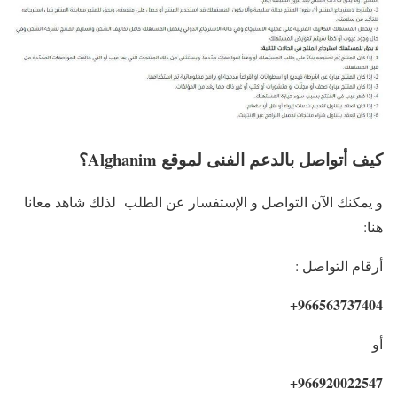
كيف أتواصل بالدعم الفنى لموقع Alghanim؟
و يمكنك الآن التواصل و الإستفسار عن الطلب لذلك شاهد معانا
هنا:
أرقام التواصل :
966563737404+
أو
966920022547+