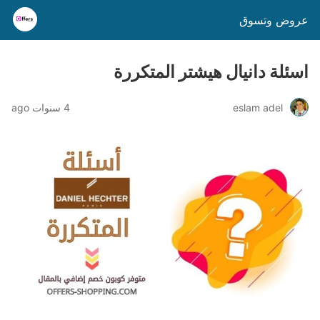
عروض وتسوق
اسئلة دانيال هيشتر المتكررة
eslam adel
4 سنوات ago