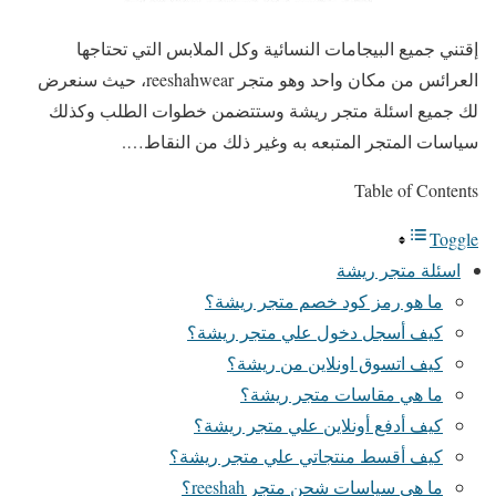
إقتني جميع البيجامات النسائية وكل الملابس التي تحتاجها
العرائس من مكان واحد وهو متجر reeshahwear، حيث سنعرض
لك جميع اسئلة متجر ريشة وستتضمن خطوات الطلب وكذلك
سياسات المتجر المتبعه به وغير ذلك من النقاط….
Table of Contents
Toggle
اسئلة متجر ريشة
ما هو رمز كود خصم متجر ريشة؟
كيف أسجل دخول علي متجر ريشة؟
كيف اتسوق اونلاين من ريشة؟
ما هي مقاسات متجر ريشة؟
كيف أدفع أونلاين علي متجر ريشة؟
كيف أقسط منتجاتي علي متجر ريشة؟
ما هي سياسات شحن متجر reeshah؟