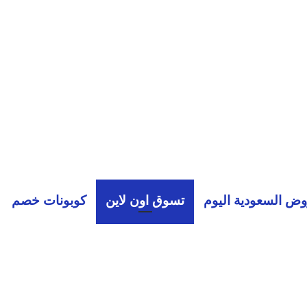
ض السعودية اليوم
تسوق اون لاين
كوبونات خصم