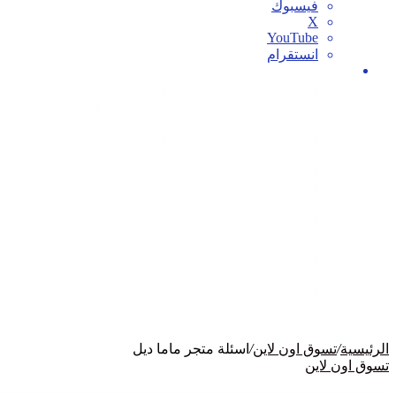
فيسبوك
‫X
‫YouTube
انستقرام
بحث
عن
الرئيسية
/
تسوق اون لاين
/
اسئلة متجر ماما ديل
تسوق اون لاين