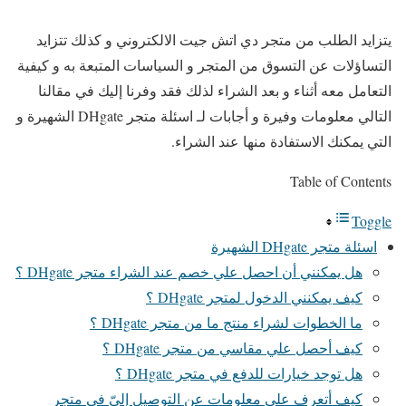
يتزايد الطلب من متجر دي اتش جيت الالكتروني و كذلك تتزايد
التساؤلات عن التسوق من المتجر و السياسات المتبعة به و كيفية
التعامل معه أثناء و بعد الشراء لذلك فقد وفرنا إليك في مقالنا
التالي معلومات وفيرة و أجابات لـ اسئلة متجر DHgate الشهيرة و
التي يمكنك الاستفادة منها عند الشراء.
Table of Contents
Toggle
اسئلة متجر DHgate الشهيرة
هل يمكنني أن احصل علي خصم عند الشراء متجر DHgate ؟
كيف يمكنني الدخول لمتجر DHgate ؟
ما الخطوات لشراء منتج ما من متجر DHgate ؟
كيف أحصل علي مقاسي من متجر DHgate ؟
هل توجد خيارات للدفع في متجر DHgate ؟
كيف أتعرف علي معلومات عن التوصيل إليّ في متجر