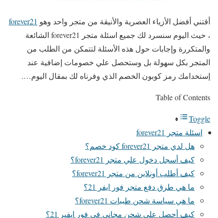
أقتني أفضل الأزياء العصرية والأنيقة من متجر واحد وهو
forever21
، حيث اليوم سنسرد لك جميع اسئلة متجر forever21 الشائعة
والمتكررة وإجابات حول هذه الأسئلة لتتمكن من الطلب من
المتجر بكل سهولة بل وستحصل علي خصومات إضافية عند
إستخدامك رمز كوبون الخصم الذي وفرناه لك بمقال اليوم….
Table of Contents
Toggle
اسئلة متجر forever21
هل لدي متجر forever21 كود خصم؟
كيف أسجل دخول علي متجر forever21؟
كيف أطلب أونلاين من متجر forever21؟
ما هي طرق دفع متجر فور ايفر 21؟
ما هي سياسة شحن طببات forever21؟
كيف أحصل علي شحن مجاني في فور ايفير 21؟