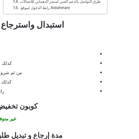
طرق التواصل بالدعم الفني لمتجر الدهماني للاتصالات
رابط الدخول لموقع Aldahmani
استبدال واسترجاع م
كذلك أي
من ثم شروط 
كذلك ط
را
كوبون تخفيض متجر 
غير متوفر
مدة إرجاع و تبديل طلب