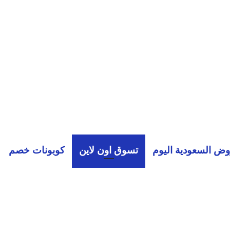
ض السعودية اليوم
تسوق اون لاين
كوبونات خصم