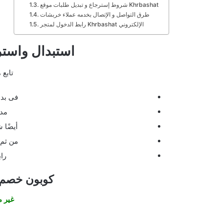
شروط إسترجاع و تبديل طلبات موقع Khrbashat
طرق التواصل و الإتصال بخدمه عملاء خربشات
رابط الدخول لمتجر Khrbashat الإلكتروني
استبدال واست
تابع 
فى بدا
مدة
أيضًا ش
من ثم 
را
كوبون خصم موقع t
غير م