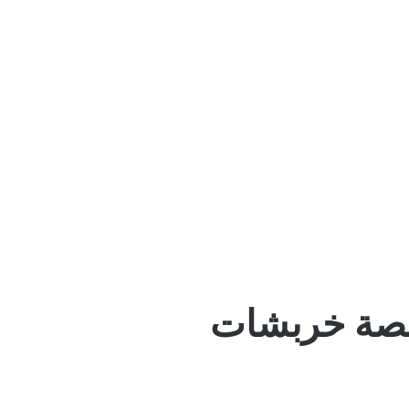
نصة خربشات