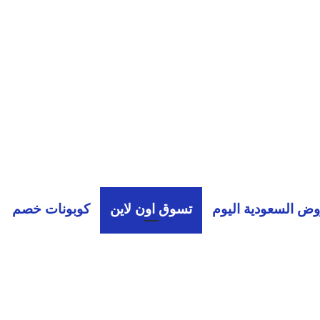
ض السعودية اليوم
تسوق اون لاين
كوبونات خصم