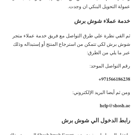
عمولة التحويل البنكي ان وجدت.
خدمة عملاء شوش برش
ثم القي نظرة علي طرق التواصل مع فريق خدمة عملاء متجر
شوش برش لكي تتمكن من استرجاع المنتج أو إستبداله وذلك
عبر ما يلي من الطرق:
رقم التواصل الموحد:
971566186238+
ومن ثم أيضا البريد الإلكتروني:
help@shosh.ae
رابط الدخول الي شوش برش
وانتقل الي رابط صفحة متجر Shosh brush Egypt الرسمية وذلك