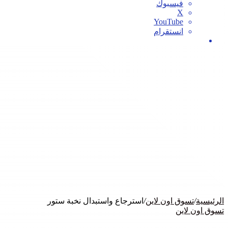
فيسبوك
‫X
‫YouTube
انستقرام
بحث
عن
الرئيسية
/
تسوق اون لاين
/
استرجاع واستبدال نخبة ستور
تسوق اون لاين