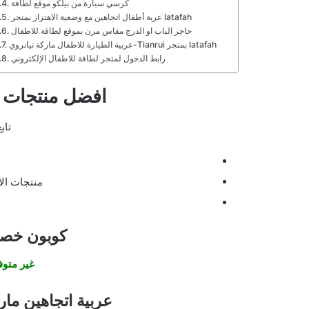
كرسي سيارة من بيلكو موقع لطافة
عربة أطفال اتجاهين مع وضعية الاهتزاز بمتجر latafah
حاجز الباب او الدرج مقاس مرن بموقع لطافة للاطفال
عربية الطيارة للاطفال ماركة تيانروي-Tianrui بمتجر latafah
رابط الدخول لمتجر لطافة للاطفال الإلكتروني
افضل منتجات م
تاب
منتجات الأ
كوبون خصم موق
غير متوف
عربية اتجاهين ماركة ل