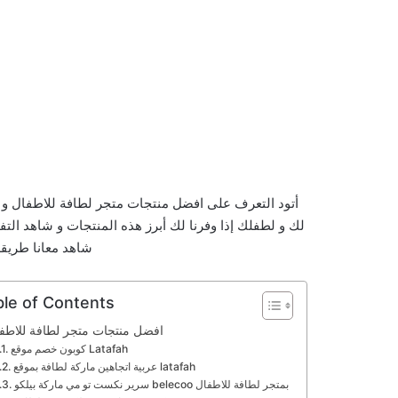
أتود التعرف على افضل منتجات متجر لطافة للاطفال و أنو
لك و لطفلك إذا وفرنا لك أبرز هذه المنتجات و شاهد التف
شاهد معانا طريقة
ble of Contents
افضل منتجات متجر لطافة للاطف
كوبون خصم موقع Latafah
عربية اتجاهين ماركة لطافة بموقع latafah
سرير نكست تو مي ماركة بيلكو belecoo بمتجر لطافة للاطفال