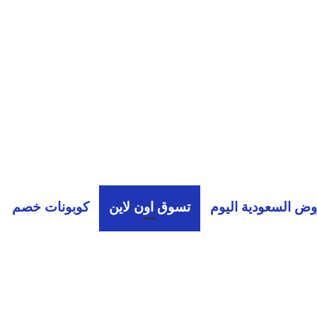
ض السعودية اليوم
تسوق اون لاين
كوبونات خصم