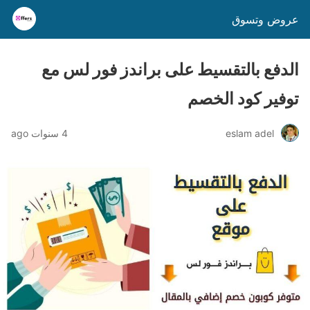
عروض وتسوق
الدفع بالتقسيط على براندز فور لس مع
توفير كود الخصم
eslam adel
4 سنوات ago