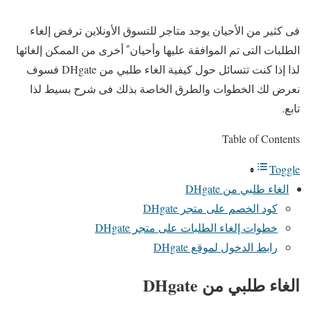
فى كثير من الأحيان يوجد متاجر للتسوق الأونلاين ترفض إلغاء
الطلبات التى تم الموافقة عليها وأحيان ً أخرى من الممكن إلغائها
لذا إذا كنت تتسائل حول كيفية الغاء طلبي من DHgate فسوف
نعرض لك الخطوات والطرق الخاصة بذلك فى شرح بسيط لذا
تابع.
Table of Contents
Toggle
الغاء طلبي من DHgate
كود الخصم على متجر DHgate
خطوات إلغاء الطلبات على متجر DHgate
رابط الدخول لموقع DHgate
الغاء طلبي من DHgate