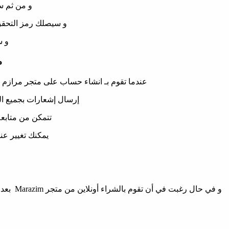
و من ثم س
و سيصلك رمز التحقق
و س
م
عندما تقوم بـ انشاء حساب على متجر مرازم ف
إرسال إشعارات بجميع ا
تتمكن من متابع
يمكنك تغيير عن
و في حا