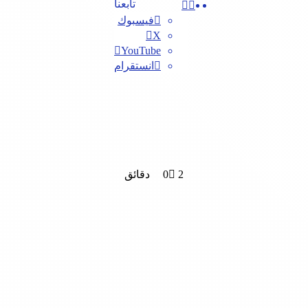
بحث
تابعنا
عن
فيسبوك
‫X
‫YouTube
انستقرام
2 دقائق
0