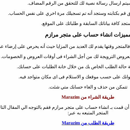
يتم ارسال رسالة نصية لك للتحقق من الرقم المضاف.
 قم بكتابته وستجد أنه تم تسجيلك مرة اخري على نفس الحساب.
تجد كافة بياناتك السابقة و طلباتك على الموقع.
ميزات انشاء حساب على متجر مرازم
المتجر وقتها يقدم لك العديد من المزايا حيث أنه يحرص على إرضاء ع
لعروض الترويجة لك من أجل الشراء فى أوقات العروض و الخصومات.
ة حالة الطلب الخاص بك من خلال خانة الطلبات على حسابك.
وانك على حسب موقعك و الاستلام فى اى مكان متواجد فيه.
تتمكن من حذف و الغاء حسابك متي شئت.
طريقة الشراء من Marazim
ل رغبت في أن تقوم بالشراء أونلاين من متجر Marazim بعد أن قمت بـ انشاء حساب على متجر مرازم فقم 
المتجر المتبعه به عبر:
طريقة الطلب من Marazim