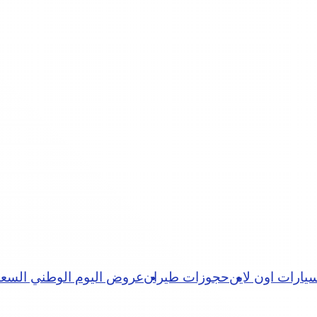
يارات اون لاين
حجوزات طيران
عروض اليوم الوطني السع