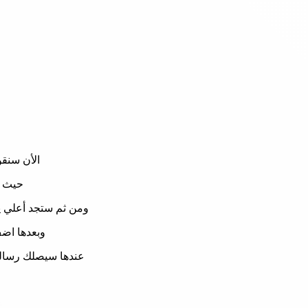
الأن سنق
حيث س
ومن ثم ستجد أعلي ي
وبعدها اض
عندها سيصلك رسالة 