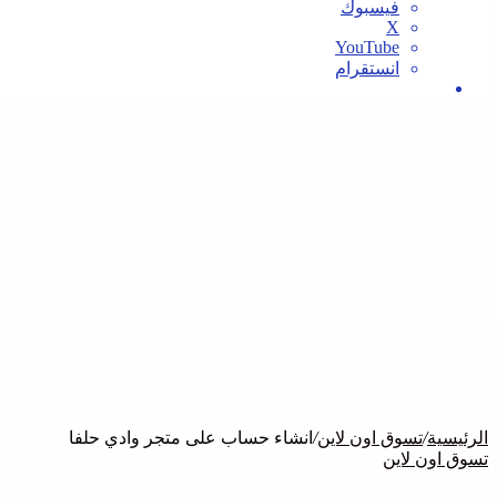
فيسبوك
‫X
‫YouTube
انستقرام
بحث
عن
الرئيسية
/
تسوق اون لاين
/
انشاء حساب على متجر وادي حلفا
تسوق اون لاين