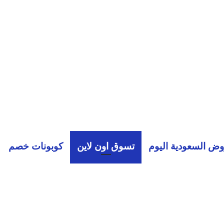
ض السعودية اليوم
تسوق اون لاين
كوبونات خصم