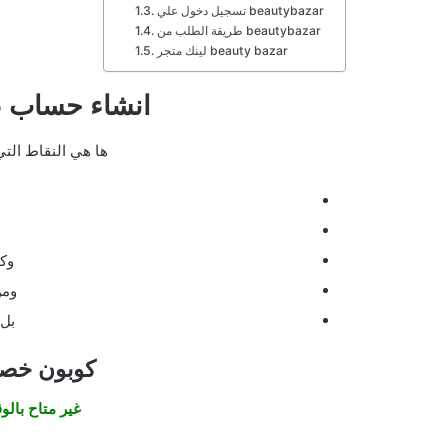
تسجيل دخول علي beautybazar
طريقة الطلب من beautybazar
لينك متجر beauty bazar
انشاء حساب على bazar
ها هي النقاط الت
وك
ومن
بل 
كوبون خصم tybazar
غير متاح بال