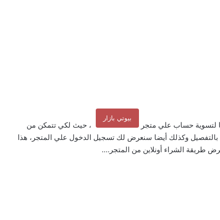
بيوتي بازار
ا لتسوية حساب علي متجر
، حيث لكي تتمكن من
الطلب عليك أن تقوم بـ انشاء حساب على beautybazar بالتفصيل وكذلك أيضا سنعرض لك تسجيل الدخول علي المتجر، هذا
عرض طريقة الشراء أونلاين من المتجر….