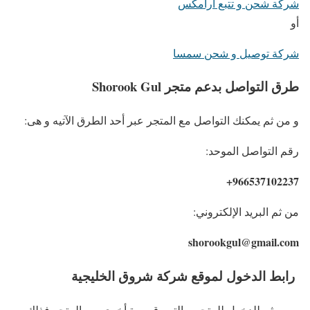
شركة شحن و تتبع ارامكس
أو
شركة توصيل و شحن سمسا
طرق التواصل بدعم متجر Shorook Gul
و من ثم يمكنك التواصل مع المتجر عبر أحد الطرق الآتيه و هى:
رقم التواصل الموحد:
966537102237+
من ثم البريد الإلكتروني:
shorookgul@gmail.com
رابط الدخول لموقع
شركة شروق الخليجية
و من ثم للدخول للمتجر و التسوق مرة أخرى من المتجر فذلك