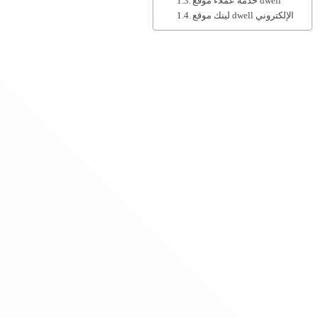
خدمة عملاء موقع dwell
لينك موقع dwell الإلكتروني