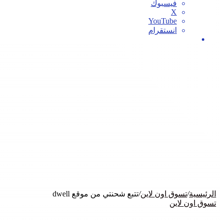
فيسبوك
‫X
‫YouTube
انستقرام
بحث
عن
الرئيسية
/
تسوق اون لاين
/
تتبع شحنتي من موقع dwell
تسوق اون لاين