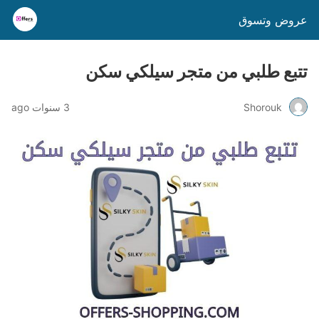
عروض وتسوق
تتبع طلبي من متجر سيلكي سكن
Shorouk
3 سنوات ago