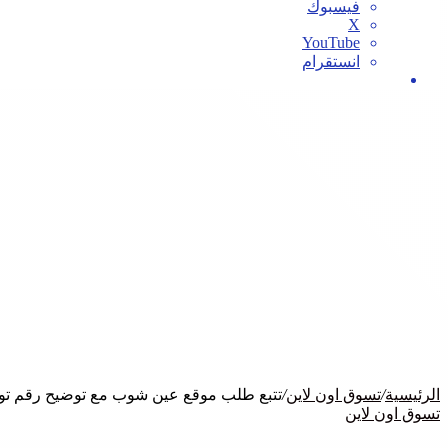
فيسبوك
‫X
‫YouTube
انستقرام
بحث
عن
الرئيسية
/
تسوق اون لاين
/
تتبع طلب موقع عين شوب مع توضيح رقم توا
تسوق اون لاين