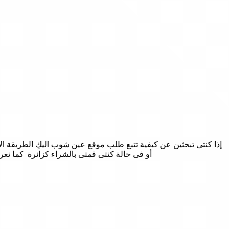
إذا كنتى تبحثين عن كيفية تتبع طلب موقع عين شوب اليكِ الطريقة ال
أو فى حالة كنتى قمتى بالشراء كزائرة كما نعرفكِ ايضا على رقم هاتف موقع shop