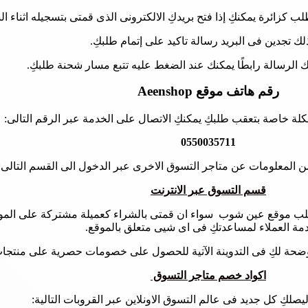
لب كزائرة يمكنكِ إذا فتح بريدكِ الالكترونى الذى قمتى بتسجيله اثناء ال
لك تجدين فى البريد رسالة تاكيد على إتمام طلبكِ.
لك الرسالة رابطًا يمكنك عند الضغط عليه تتبع مسار شحنة طلبكِ.
رقم هاتف موقع Aeenshop
ة خاصة بتعقب طلبكِ يمكنكِ الاتصال على الخدمة عبر الرقم التالى:
0550035711
 المعلومات عن متاجر التسوق الاخرى عبر الدخول الى القسم التالى:
قسم التسوق عبر الانترنت
بع طلب موقع عين شوب سواء ان قمتى بالشراء كعميلة مشتركة على الموق
مة العملاء لمساعدتكِ فى اى شيى متعلق بالموقع.
حة لكِ فى التدوينة الآتية للحصول على خصومات حصرية على منتجات 
اكواد خصم متاجر التسوق
 ليصلكِ كل جديد فى عالم التسوق الاونلاين عبر القروبات التالية: