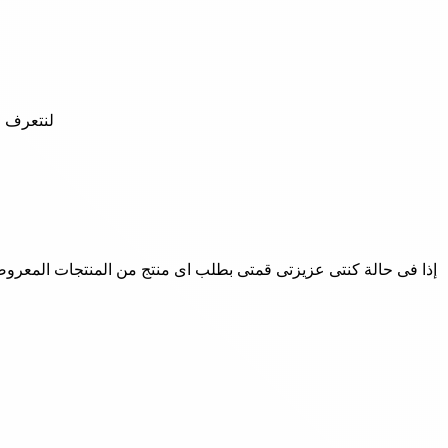
لنتعرف ف
إذا فى حالة كنتى عزيزتى قمتى بطلب اى منتج من المنتجات المعروضة ع