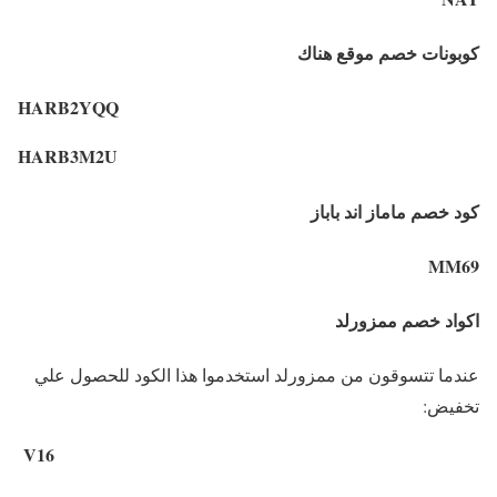
كوبونات خصم موقع هناك
HARB2YQQ
HARB3M2U
كود خصم ماماز اند باباز
MM69
اكواد خصم ممزورلد
عندما تتسوقون من ممزورلد استخدموا هذا الكود للحصول علي
تخفيض:
V16