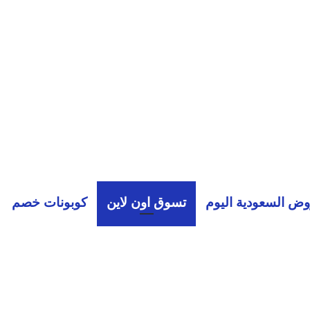
ض السعودية اليوم
تسوق اون لاين
كوبونات خصم