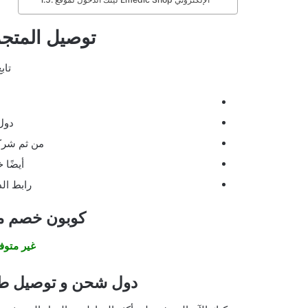
توصيل المتجر
تاب
دول
من ثم شرك
أيضًا 
رابط الد
كوبون خصم موقع Shop
غير متوف
دول شحن و توصيل طلب