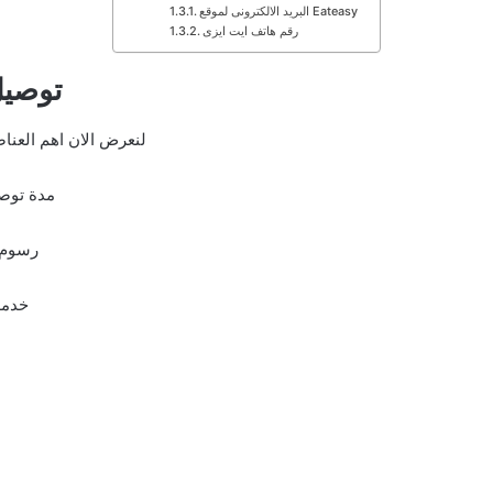
البريد الالكترونى لموقع Eateasy
رقم هاتف ايت ايزى
توصيل
لنعرض الان اهم العناصر
مدة توصي
رسوم شحن
خدمة