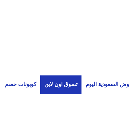
ض السعودية اليوم
تسوق اون لاين
كوبونات خصم