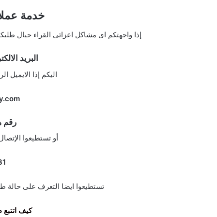
خدمة عملا
إذا واجهتكم اى مشاكل اعزائى القراء حيال طلبكم 
البريد الالكترون
اليكم إذا الايميل ال
y.com
رقم ه
أو تستطيعوا الإتصال
800-666-31
تستطيعوا ايضا التعرف على حالة طلبك
كيف اتتبع 