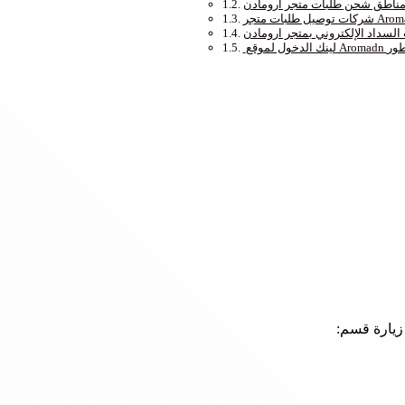
ناطق شحن طلبات متجر ارومادن
 طلبات متجر Aromadn
السداد الإلكتروني بمتجر ارومادن
قع Aromadn للعطور
زيارة قسم: