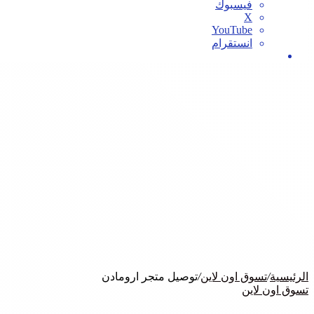
فيسبوك
‫X
‫YouTube
انستقرام
بحث
عن
الرئيسية
/
تسوق اون لاين
/
توصيل متجر ارومادن
تسوق اون لاين