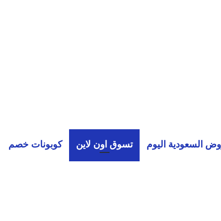
ض السعودية اليوم
تسوق اون لاين
كوبونات خصم