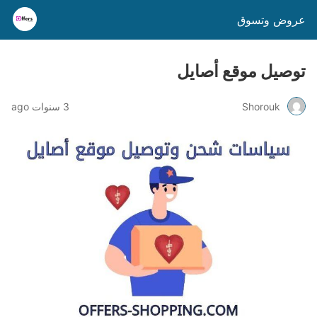
عروض وتسوق
توصيل موقع أصايل
Shorouk
3 سنوات ago