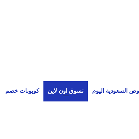
ض السعودية اليوم
تسوق اون لاين
كوبونات خصم