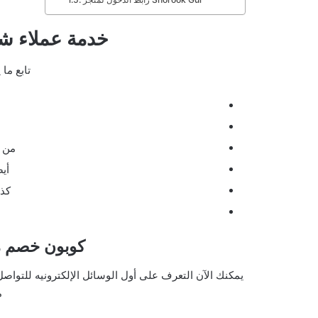
خدمة عملاء ش
تابع ما 
من ث
أيض
كذ
كوبون خصم موقع  Gul
يمكنك الآن التعرف على أول الوسائل الإلكترونيه للتواصل
م