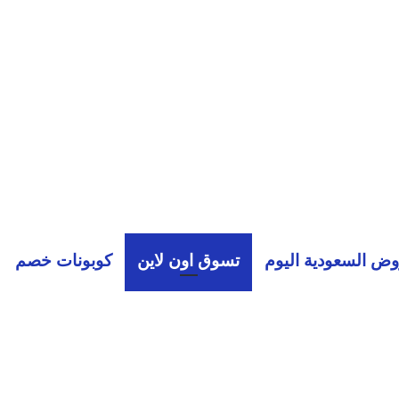
ض السعودية اليوم
تسوق اون لاين
كوبونات خصم