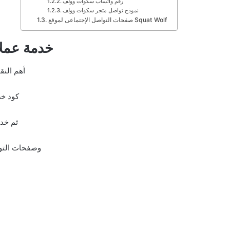
رقم واتساب سكوات وولف
نموذج تواصل متجر سكوات وولف
صفحات التواصل الإجتماعى لموقع Squat Wolf
خدمة عملاء t Wolf
أهم النق
كود خصم Wolf
ثم خدم
وصفحات التوا