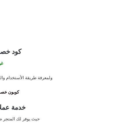
كود خصم at Wolf
غي
ولمعرفة طريقة الأستخدام والتفع
كوبون خصم
خدمة عمل
حيث يوفر لك المتجر ط