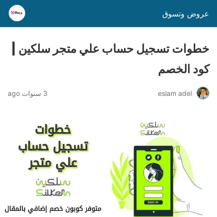
عروض وتسوق
خطوات تسجيل حساب علي متجر سلكين |
كود الخصم
eslam adel
3 سنوات ago