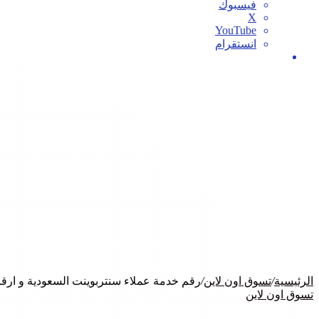
فيسبوك
‫X
‫YouTube
انستقرام
بحث
عن
الرئيسية
/
تسوق اون لاين
/
رقم خدمة عملاء سنتربوينت السعودية و ارقا
تسوق اون لاين