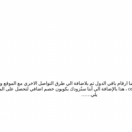
 ارقام باقي الدول ثم بلاضافة الي طرق التواصل الاخري مع الموقع و 
هو ” ما هي مواقع التواصل الاجتماعي المتاحة لموقع centrepointstores ، هذا بالإضافة الي أننا سنُزودك بكوب
يلي……