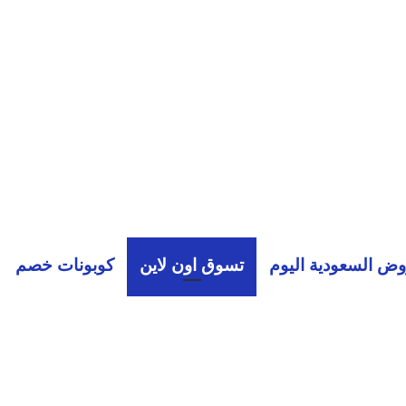
ض السعودية اليوم
تسوق اون لاين
كوبونات خصم