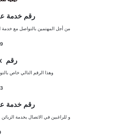
رقم خدمة عملاء max ا
من أجل المهتمين بالتواصل مع خدمة ال
29
رقم max الامارات
وهذا الرقم التالي خاص بالت
23
رقم خدمة عم
و للراغبين في الاتصال بخدمة الزبائن
9