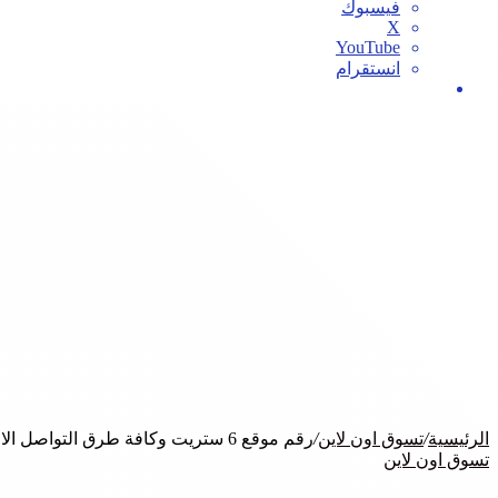
فيسبوك
‫X
‫YouTube
انستقرام
بحث
عن
الرئيسية
/
تسوق اون لاين
/
رقم موقع 6 ستريت وكافة طرق التواصل الاخري +كوبون خصم
تسوق اون لاين