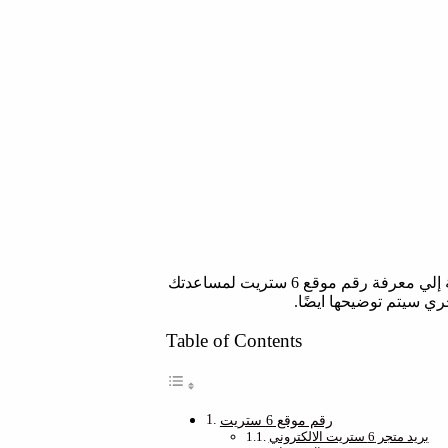
إذا كان متجرك المُفضل في التسوق اونلاين هو 6 ستريت و واجهت مشكلًة ما عند الطلب او اردت الاستفسار بخصوص شئ معين فأنت بحاجة إلي معرفة رقم موقع 6 ستريت لمساعدتك
ي سيتم توضيحها ايضًا.
Table of Contents
رقم موقع 6 ستريت
بريد متجر 6 ستريت الالكتروني