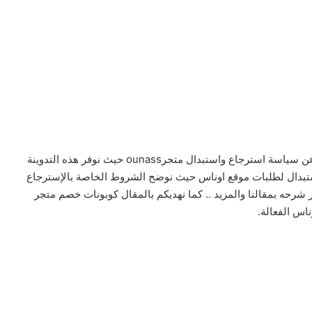
حرصنا اليوم اعزائى على إعلامكم عن جميع المعلومات عن سياسة استرجاع واستبدال متجرounass حيث نوفر هذه التدوينة
تبدال لطلبات موقع اوناس حيث نوضح الشروط الخاصة بالإسترجاع
 شرحه بمقالنا والمزيد .. كما نهديكم بالمقال كوبونات خصم متجر
ناس الفعالة.