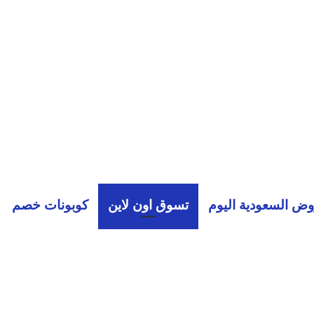
ض السعودية اليوم
تسوق اون لاين
كوبونات خصم