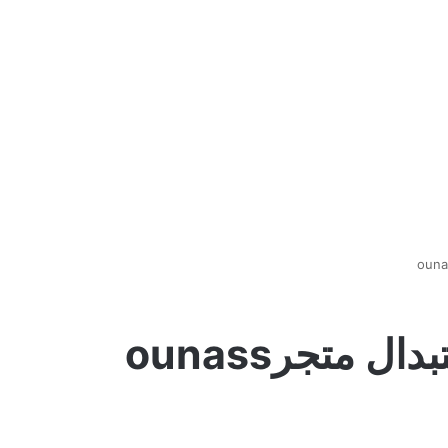
 متجرounass