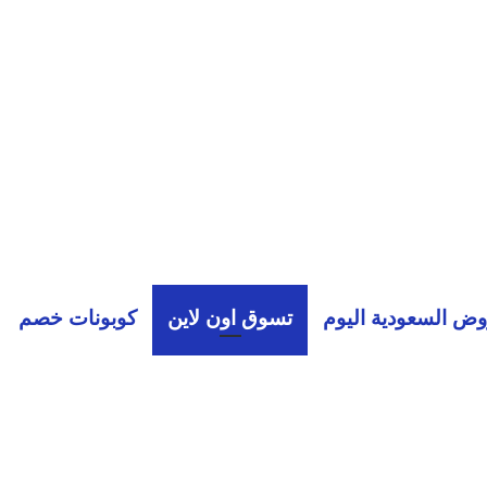
ض السعودية اليوم
تسوق اون لاين
كوبونات خصم