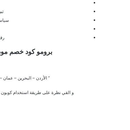
ثم
سياسة
رقم
برومو كود خصم مودانيسا anisa
” الأردن – البحرين – عمان –
و القي نظرة على طريقة استخدام كوبون ا