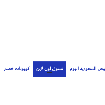
ض السعودية اليوم
تسوق اون لاين
كوبونات خصم