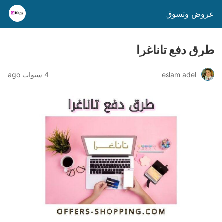
عروض وتسوق
طرق دفع تاناغرا
eslam adel
4 سنوات ago