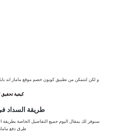
و لكن لتتمكن من تطبيق كوبون خصم موقع ماماز اند باب
كيفية تحقيق كود dpapas
طريقة السداد في as and papas
طرق دفع ماماز ا