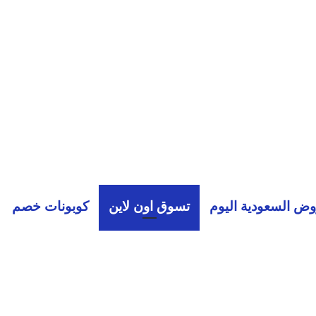
ض السعودية اليوم
تسوق اون لاين
كوبونات خصم