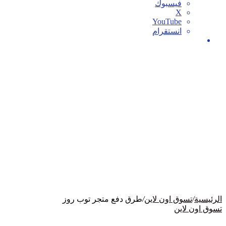
فيسبوك
‫X
‫YouTube
انستقرام
بحث
عن
الرئيسية
/
تسوق اون لاين
/
طرق دفع متجر توب روز
تسوق اون لاين