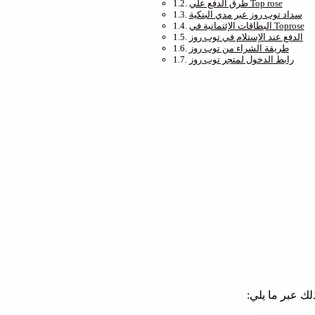
طرق الدفع علي Top rose
سداد توب روز عبر مدي البنكية
البطاقات الإئتمانية في Toprose
الدفع عند الإستلام في توب روز
طريقة الشراء من توب روز
رابط الدخول لمتجر توب روز