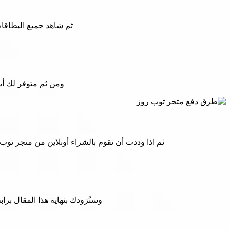
ثم شاهد جميع البطاقات الإئتمانية ا
ومن ثم متوفر لك أي
ثم اذا وددت أن تقوم بالشراء أونلاين من متجر ت
وسنُزودك بنهاية هذا المقال برابط صفحة متجر Toprose الرسمية حيث اطلع