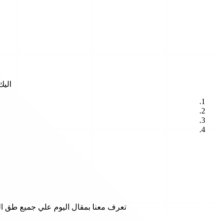
اليك
تعرف معنا بمقال اليوم علي جميع طق الدع المتاحة لك علي متجر Toprose 