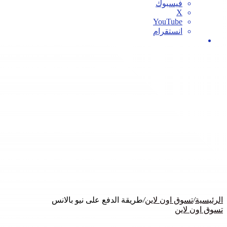
فيسبوك
‫X
‫YouTube
انستقرام
بحث
عن
الرئيسية
/
تسوق اون لاين
/
طريقة الدفع على نيو بالانس
تسوق اون لاين