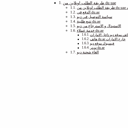
طريقة الطلب اونلاين من du uae
وات
الدفع في du.ae
سياسة التوصيل في ديو
تتبع طلبية du.ae
الاستبدال و الاسترجاع من ديو
خدمة عملاء du.ae
تف موقع ديو داخل الامارات
هاتف du.ae خارج الامارات
فيسبوك موقع ديو
تويتر du.ae
الغاء شحنة ديو