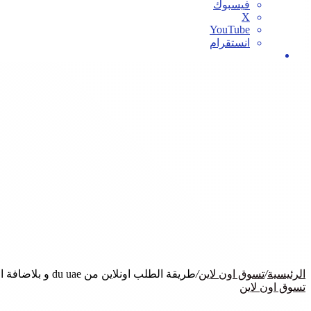
فيسبوك
‫X
‫YouTube
انستقرام
بحث
عن
الرئيسية
/
تسوق اون لاين
/
طريقة الطلب اونلاين من du uae و بلاضافة الي سياسة الدفع
تسوق اون لاين