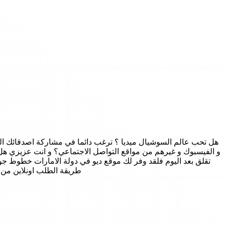
هل تحب عالم السوشيال ميديا ؟ ترغب دائما في مشاركة اصدقائك الصو
و الفيسبوك و غيرهم من مواقع التواصل الاجتماعي؟ و انت عزيزي هل 
تقلق بعد اليوم فلقد وفر لك موقع ديو في دولة الامارات خطوط جو
طريقة الطلب اونلاين من du uae حتي تتمكن من شراء هذة الخطوط او الباقات و انت في منزلك